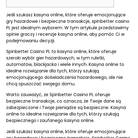
Jeśli szukasz kasyna online, które oferuje emocjonujące
gry hazardowe i bezpieczne transakcje,
spinbetter casino
PL jest idealnym wyborem. W tym artykule przedstawimy
opinie graczy i recenzje kasyna online, aby pomóc Ci w
podejmowaniu decyzji.
Spinbetter Casino PL to kasyna online, które oferuje
szeroki wybór gier hazardowych, w tym ruletki,
automatów, blackjacka i wiele innych. Kasyna online to
idealne rozwiązanie dla tych, którzy szukają
emocjonującego doświadczenia hazardowego, ale nie
chcą opuszczać swojego domu.
Warto zauważyć, że Spinbetter Casino PL oferuje
bezpieczne transakcje, co oznacza, że Twoje dane są
zabezpieczone i Twoje pieniądze są bezpieczne. Kasyna
online to idealne rozwiązanie dla tych, którzy szukają
bezpiecznego i zaufanego kasyna online.
Jeśli szukasz kasyna online, które oferuje emocjonujące
gry hazardowe i bezpieczne transakcje, Spinbetter Casino