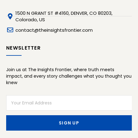
1500 N GRANT ST #4160, DENVER, CO 80203,
Colorado, US
contact@theinsightsfrontier.com
NEWSLETTER
Join us at The Insights Frontier, where truth meets
impact, and every story challenges what you thought you
knew
SIGN UP