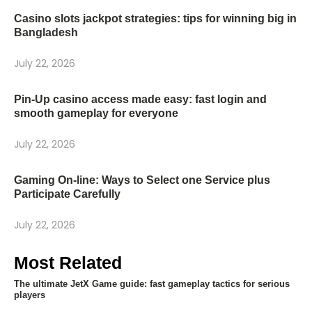
Casino slots jackpot strategies: tips for winning big in
Bangladesh
July 22, 2026
Pin-Up casino access made easy: fast login and
smooth gameplay for everyone
July 22, 2026
Gaming On-line: Ways to Select one Service plus
Participate Carefully
July 22, 2026
Most Related
The ultimate JetX Game guide: fast gameplay tactics for serious
players