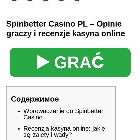
Spinbetter Casino PL – Opinie
graczy i recenzje kasyna online
▶️ GRAĆ
Содержимое
Wprowadzenie do Spinbetter
Casino
Recenzja kasyna online: jakie
są zalety i wady?